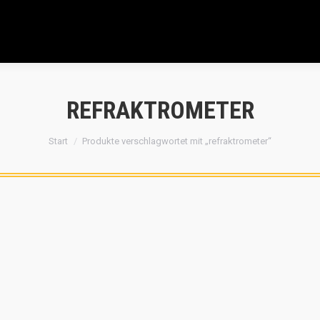
REFRAKTROMETER
Sie befinden sich hier:
Start
Produkte verschlagwortet mit „refraktrometer“