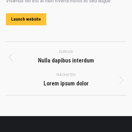
Vivamus vel est at nibh viverra mollis et sed augue.
Launch website
Project
ZURÜCK
navigation
Nulla dapibus interdum
Previous
project:
NÄCHSTES
Lorem ipsum dolor
Next
project: